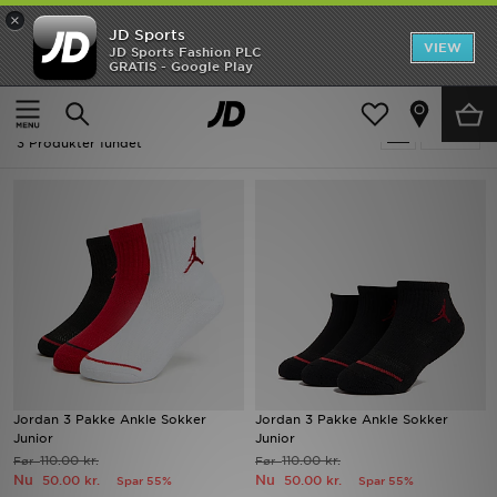
×
JD Sports
Hjem
VIEW
JD Sports Fashion PLC
GRATIS - Google Play
Hjem
Børn
Børnetilbehør
Tilbehør
Udsalg
Børn - Jordan Tilbehør
Tilpas
Nyheder
3 Produkter fundet
Herrer
Damer
Børn
Bestsellers
Brands
Jordan 3 Pakke Ankle Sokker
Jordan 3 Pakke Ankle Sokker
Junior
Junior
Fodbold
110.00 kr.
110.00 kr.
Før
Før
Nu
Nu
50.00 kr.
50.00 kr.
Spar 55%
Spar 55%
Sport