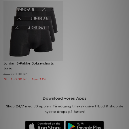
Download JD app'en
Mit JD
Mine beskeder
Hjælp & information
Jordan 3-Pakke Boksershorts
JD Blog
Junior
220.00 kr.
Før
Nu
150.00 kr.
Spar 32%
Download vores Apps
Shop 24/7 med JD app'en. Få adgang til eksklusive tilbud & shop de
nyeste drops på farten!