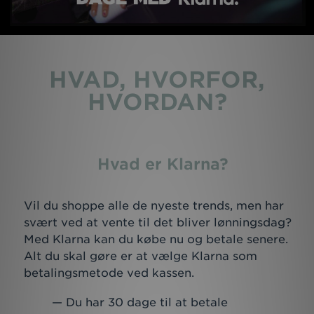
Download JD app'en
Mit JD
HVAD, HVORFOR,
HVORDAN?
Mine beskeder
Hjælp & information
Hvad er Klarna?
JD Blog
Vil du shoppe alle de nyeste trends, men har
svært ved at vente til det bliver lønningsdag?
Med Klarna kan du købe nu og betale senere.
Alt du skal gøre er at vælge Klarna som
betalingsmetode ved kassen.
Du har 30 dage til at betale