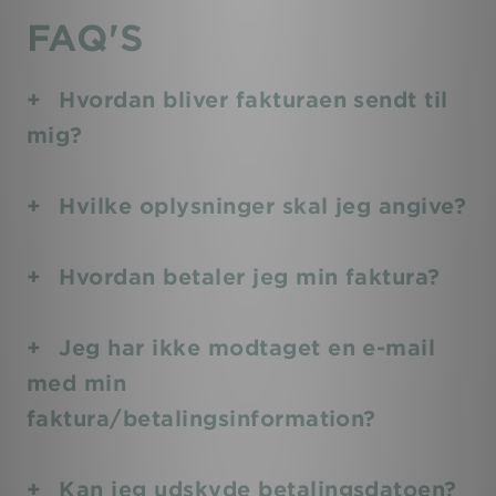
FAQ'S
Hvordan bliver fakturaen sendt til
mig?
Hvilke oplysninger skal jeg angive?
Hvordan betaler jeg min faktura?
Jeg har ikke modtaget en e-mail
med min
faktura/betalingsinformation?
Kan jeg udskyde betalingsdatoen?