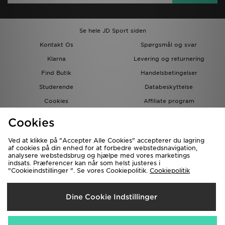
Se hele JD Sport siden
Kontakt Os
Spørgsmål og svar
Klarna
Levering og returnering
Find Butik
Handelsbetingelser
Studerende
Databeskyttelse
Cookies
Affiliate program
Gavekort
JD Blog
Cookies
Ved at klikke på "Accepter Alle Cookies" accepterer du lagring
af cookies på din enhed for at forbedre webstedsnavigation,
analysere webstedsbrug og hjælpe med vores marketings
indsats. Præferencer kan når som helst justeres i
"Cookieindstillinger ". Se vores Cookiepolitik.
Cookiepolitik
Forsendelse Til
Dine Cookie Indstillinger
Danmark