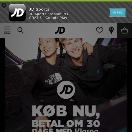
×
JD Sports
Hjem
VIEW
JD Sports Fashion PLC
GRATIS - Google Play
Udsalg
Nyheder
Herrer
Damer
Børn
Bestsellers
Brands
Fodbold
Sport