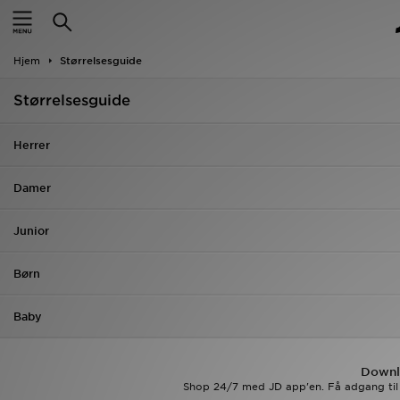
Hjem
Hjem
Størrelsesguide
Udsalg
Størrelsesguide
Nyheder
Herrer
Herrer
Damer
Damer
Junior
Børn
Børn
Bestsellers
Baby
Brands
Fodbold
Downl
Shop 24/7 med JD app'en. Få adgang til 
Sport