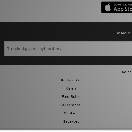
Download JD app'en
Mit JD
Tilmeld d
Mine beskeder
Hjælp & information
JD Blog
Se he
Kontakt Os
Klarna
Find Butik
Studerende
Cookies
Gavekort