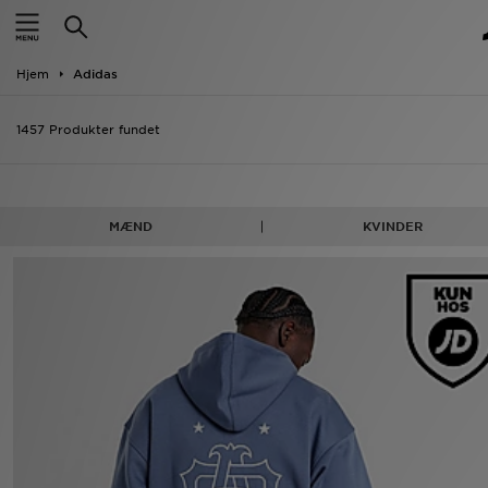
Hjem
Hjem
Adidas
Udsalg
1457 Produkter fundet
Nyheder
Herrer
MÆND
KVINDER
Damer
Børn
Bestsellers
Brands
Fodbold
Sport