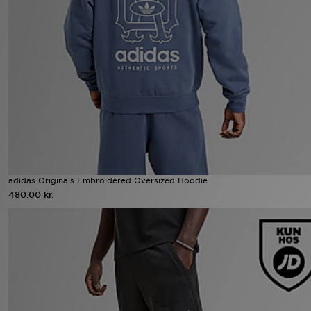
Download JD app'en
Mit JD
Mine beskeder
Hjælp & information
JD Blog
adidas Originals Embroidered Oversized Hoodie
480.00 kr.