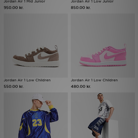
Jordan Air 1 Mid Junior
Jordan Air 1 Low Junior
950.00 kr.
850.00 kr.
Download JD app'en
Mit JD
Mine beskeder
Hjælp & information
JD Blog
Jordan Air 1 Low Children
Jordan Air 1 Low Children
550.00 kr.
480.00 kr.