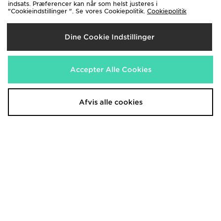
indsats. Præferencer kan når som helst justeres i
"Cookieindstillinger ". Se vores Cookiepolitik.
Cookiepolitik
Jordan Gradient T-Shirt Junior
Jordan Gradient T-Shirt Junior
250.00 kr.
250.00 kr.
Dine Cookie Indstillinger
Accepter Alle Cookies
Afvis alle cookies
Jordan Diamond Shorts Junior
Jordan Paris Saint Germain Strike
Shirt Junior
300.00 kr.
330.00 kr.