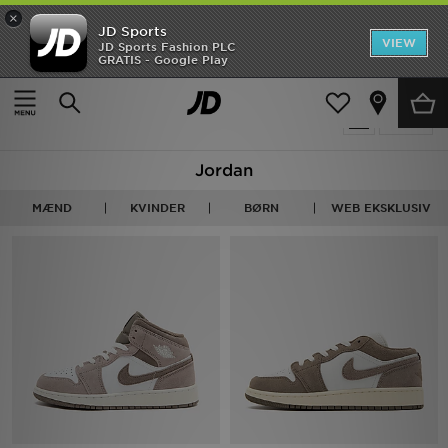
×
JD Sports
Hjem
VIEW
JD Sports Fashion PLC
GRATIS - Google Play
Hjem
Jordan
Udsalg
325 Produkter fundet
Tilpas
Nyheder
Jordan
Herrer
MÆND
KVINDER
BØRN
WEB EKSKLUSIV
Damer
Børn
Bestsellers
Brands
Fodbold
Sport