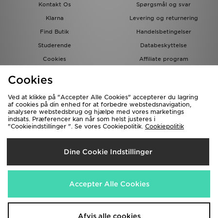
Kontakt Os
Spørgsmål og svar
Klarna
Levering og returnering
Find Butik
Handelsbetingelser
Studerende
Databeskyttelse
Cookies
Affiliate program
Gavekort
JD Blog
Cookies
Ved at klikke på "Accepter Alle Cookies" accepterer du lagring
af cookies på din enhed for at forbedre webstedsnavigation,
analysere webstedsbrug og hjælpe med vores marketings
indsats. Præferencer kan når som helst justeres i
"Cookieindstillinger ". Se vores Cookiepolitik.
Cookiepolitik
Forsendelse Til
Dine Cookie Indstillinger
Danmark
Vi accepterer de følgende betalingsmetoder
Accepter Alle Cookies
Besøg vores samarbejdspartneres websites
www.jdplc.com
Afvis alle cookies