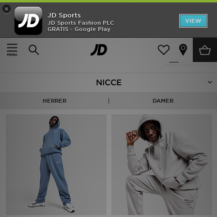
×
JD Sports
Hjem
VIEW
JD Sports Fashion PLC
GRATIS - Google Play
Hjem
Nicce
Udsalg
8 Produkter fundet
Tilpas
Nyheder
NICCE
Herrer
HERRER
DAMER
Damer
Børn
Bestsellers
Brands
Fodbold
Sport