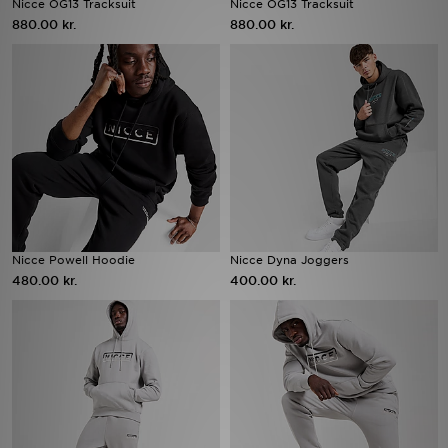
Nicce OG13 Tracksuit
Nicce OG13 Tracksuit
880.00 kr.
880.00 kr.
Download JD app'en
Mit JD
Mine beskeder
Hjælp & information
JD Blog
Nicce Powell Hoodie
Nicce Dyna Joggers
480.00 kr.
400.00 kr.