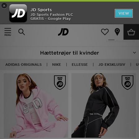
×
JD Sports
Hjem
VIEW
JD Sports Fashion PLC
GRATIS - Google Play
Hjem
Damer
Dametøj
Hoodies
Udsalg
84 Produkter fundet
Tilpas
Nyheder
Hættetrøjer til kvinder
Herrer
ADIDAS ORIGINALS
NIKE
ELLESSE
JD EKSKLUSIV
U
Damer
Børn
Bestsellers
Brands
Fodbold
Sport