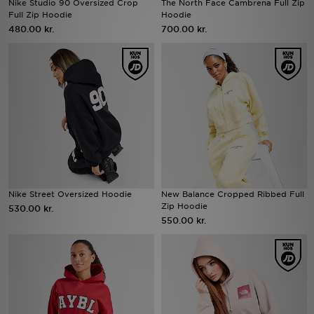
Nike Studio 90 Oversized Crop
The North Face Cambrena Full Zip
Full Zip Hoodie
Hoodie
480.00 kr.
700.00 kr.
Download JD app'en
Mit JD
Mine beskeder
Hjælp & information
JD Blog
Nike Street Oversized Hoodie
New Balance Cropped Ribbed Full
Zip Hoodie
530.00 kr.
550.00 kr.