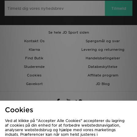
Tilmeld
Se hele JD Sport siden
Kontakt Os
Spørgsmål og svar
Klarna
Levering og returnering
Find Butik
Handelsbetingelser
Studerende
Databeskyttelse
Cookies
Affiliate program
Gavekort
JD Blog
Cookies
Ved at klikke på "Accepter Alle Cookies" accepterer du lagring
af cookies på din enhed for at forbedre webstedsnavigation,
Forsendelse Til
analysere webstedsbrug og hjælpe med vores marketings
indsats. Præferencer kan når som helst justeres i
Danmark