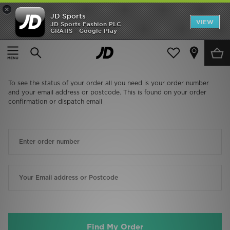
×
JD Sports
Hjem
VIEW
JD Sports Fashion PLC
GRATIS - Google Play
Udsalg
Nyheder
Herrer
Damer
Børn
Bestsellers
Brands
Fodbold
Sport