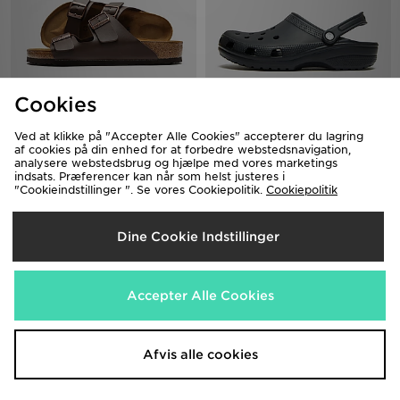
Cookies
Birkenstock Arizona Ruskinds
Crocs Classic Clog Herre
Sandaler Herre
450.00 kr.
Ved at klikke på "Accepter Alle Cookies" accepterer du lagring
800.00 kr.
af cookies på din enhed for at forbedre webstedsnavigation,
analysere webstedsbrug og hjælpe med vores marketings
indsats. Præferencer kan når som helst justeres i
"Cookieindstillinger ". Se vores Cookiepolitik.
Cookiepolitik
Dine Cookie Indstillinger
Accepter Alle Cookies
Trailberg Edge Slider
Afvis alle cookies
Havaianas Brazil Logo
Badesandaler Herre
300.00 kr.
250.00 kr.