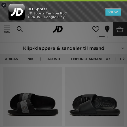
×
JD Sports
Hjem
VIEW
JD Sports Fashion PLC
GRATIS - Google Play
Hjem
Herrer
Herresko
Klip-Klappere & Sandaler
Udsalg
62 Produkter fundet
Tilpas
Nyheder
Klip-klappere & sandaler til mænd
Herrer
ADIDAS
NIKE
LACOSTE
EMPORIO ARMANI EA7
HAV
Damer
Børn
Bestsellers
Brands
Fodbold
Sport