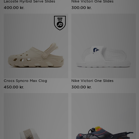
Lacoste Hyrbid Serve Slides
Nike Victori One Slides
400.00 kr.
300.00 kr.
Download JD app'en
Mit JD
Mine beskeder
Hjælp & information
JD Blog
Crocs Syncro Max Clog
Nike Victori One Slides
450.00 kr.
300.00 kr.