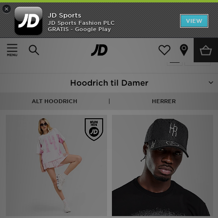
×
JD Sports
Hjem
VIEW
JD Sports Fashion PLC
GRATIS - Google Play
Hjem
Damer
Udsalg
53 Produkter fundet
Tilpas
Nyheder
Hoodrich til Damer
Herrer
ALT HOODRICH
HERRER
Damer
Børn
Bestsellers
Brands
Fodbold
Sport