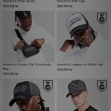
Hoodrich Field Jersey
Hoodrich Elite Cap
350.00 kr.
280.00 kr.
Download JD app'en
Mit JD
Mine beskeder
Hjælp & information
JD Blog
Hoodrich Coupe Clip Crossbody
Hoodrich Legacy v2 Patch Cap
Bag
250.00 kr.
250.00 kr.