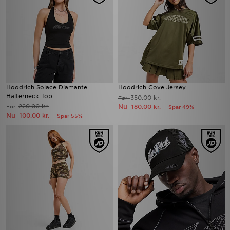
Hoodrich Solace Diamante
Hoodrich Cove Jersey
Halterneck Top
350.00 kr.
Før
220.00 kr.
Nu
Før
180.00 kr.
Spar 49%
Nu
100.00 kr.
Spar 55%