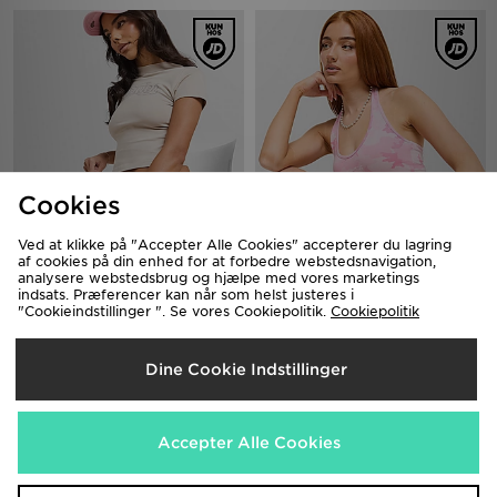
Cookies
Ved at klikke på "Accepter Alle Cookies" accepterer du lagring
Hoodrich Asha Baby T-Shirt
Hoodrich Field Camo Halter Neck
af cookies på din enhed for at forbedre webstedsnavigation,
Top
220.00 kr.
Før
analysere webstedsbrug og hjælpe med vores marketings
Nu
220.00 kr.
150.00 kr.
Før
Spar 32%
indsats. Præferencer kan når som helst justeres i
Nu
"Cookieindstillinger ". Se vores Cookiepolitik.
150.00 kr.
Cookiepolitik
Spar 32%
Dine Cookie Indstillinger
Accepter Alle Cookies