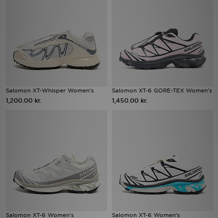
Download JD app'en
Mit JD
Mine beskeder
Hjælp & information
Salomon XT-Whisper Women's
Salomon XT-6 GORE-TEX Women's
1,200.00 kr.
1,450.00 kr.
JD Blog
Salomon XT-6 Women's
Salomon XT-6 Women's