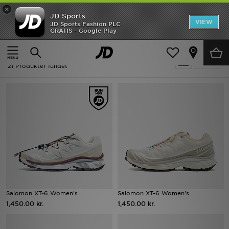
×
JD Sports
Hjem
VIEW
JD Sports Fashion PLC
GRATIS - Google Play
Hjem
Damer
Udsalg
Damer - Salomon
Tilpas
Nyheder
21 Produkter fundet
Herrer
Damer
Børn
Bestsellers
Brands
Salomon XT-6 Women's
Salomon XT-6 Women's
1,450.00 kr.
1,450.00 kr.
Fodbold
Sport