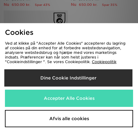
Nu
Nu
650.00 kr.
650.00 kr.
Spar 43%
Spar 35%
Cookies
Ved at klikke på "Accepter Alle Cookies" accepterer du lagring
af cookies på din enhed for at forbedre webstedsnavigation,
analysere webstedsbrug og hjælpe med vores marketings
indsats. Præferencer kan når som helst justeres i
"Cookieindstillinger ". Se vores Cookiepolitik.
Cookiepolitik
On Running Cloudswift
On Running Cloudswift Junior
Dine Cookie Indstillinger
1,350.00 kr.
1,150.00 kr.
Før
Før
Nu
Nu
1,100.00 kr.
800.00 kr.
Spar 19%
Spar 30%
Accepter Alle Cookies
Afvis alle cookies