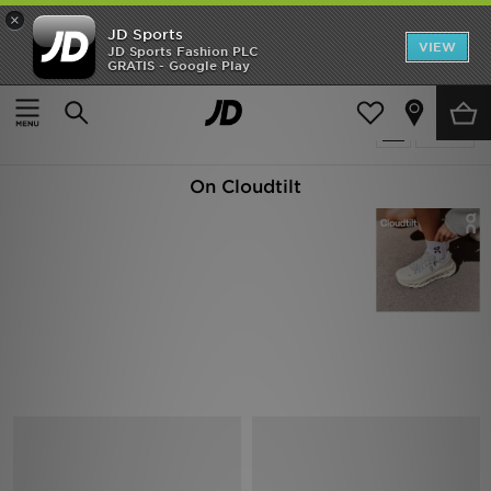
×
JD Sports
Hjem
VIEW
JD Sports Fashion PLC
GRATIS - Google Play
Hjem
On Running Cloudswift
Udsalg
31 Produkter fundet
Tilpas
Nyheder
On Cloudtilt
Herrer
Damer
Børn
Bestsellers
Brands
Fodbold
Sport