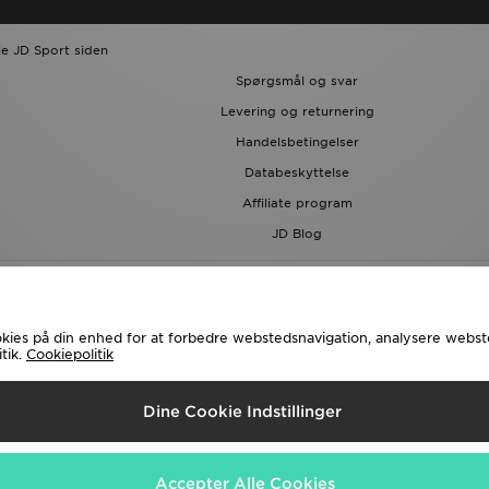
le JD Sport siden
Spørgsmål og svar
Levering og returnering
Handelsbetingelser
Databeskyttelse
Affiliate program
JD Blog
cookies på din enhed for at forbedre webstedsnavigation, analysere web
tik.
Cookiepolitik
rsendelse Til
Dine Cookie Indstillinger
e følgende betalingsmetoder
Accepter Alle Cookies