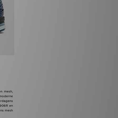
en mesh,
 moderne
verdagens
1906R en
mens mesh