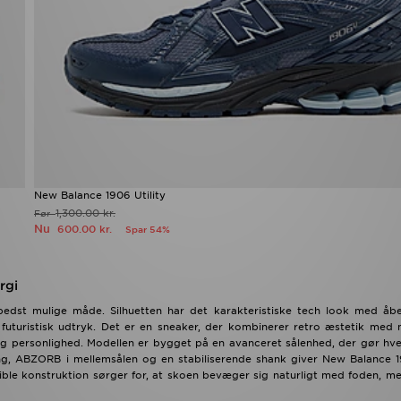
New Balance 1906 Utility
1,300.00 kr.
Før
Nu
600.00 kr.
Spar 54%
rgi
 bedst mulige måde. Silhuetten har det karakteristiske tech look med åb
 futuristisk udtryk. Det er en sneaker, der kombinerer retro æstetik med
r og personlighed. Modellen er bygget på en avanceret sålenhed, der gør h
ng, ABZORB i mellemsålen og en stabiliserende shank giver New Balance 
sible konstruktion sørger for, at skoen bevæger sig naturligt med foden, 