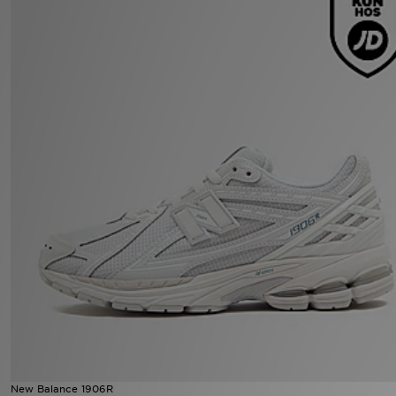
Download JD app'en
Mit JD
Mine beskeder
Hjælp & information
JD Blog
New Balance 1906R