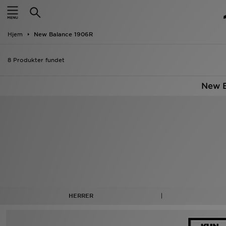
Hjem
Hjem
New Balance 1906R
Udsalg
8 Produkter fundet
Nyheder
New B
Herrer
Damer
Børn
Bestsellers
Brands
HERRER
Fodbold
Sport