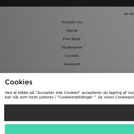
Se he
Kontakt Os
Klarna
Find Butik
Studerende
Cookies
Gavekort
Cookies
Ved at klikke på "Accepter Alle Cookies" accepterer du lagring af 
kan når som helst justeres i "Cookieindstillinger ". Se vores Cookiepoli
Fo
Danmark
Vi accepterer d