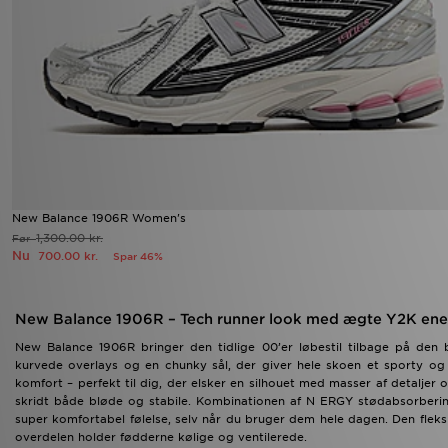
New Balance 1906R Women's
1,300.00 kr.
Før
Nu
700.00 kr.
Spar 46%
New Balance 1906R – Tech runner look med ægte Y2K ene
New Balance 1906R bringer den tidlige 00’er løbestil tilbage på den
kurvede overlays og en chunky sål, der giver hele skoen et sporty og
komfort – perfekt til dig, der elsker en silhouet med masser af detalje
skridt både bløde og stabile. Kombinationen af N ERGY stødabsorberi
super komfortabel følelse, selv når du bruger dem hele dagen. Den flek
overdelen holder fødderne kølige og ventilerede.