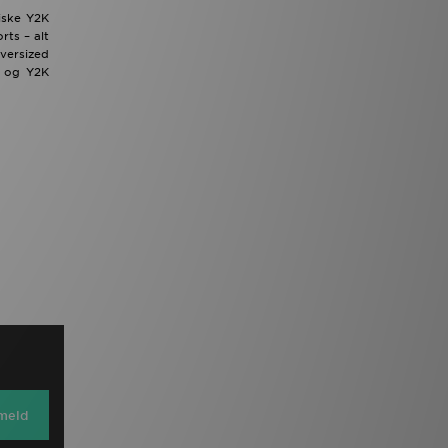
siske Y2K
rts – alt
versized
t og Y2K
lmeld