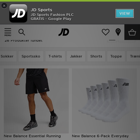
×
JD Sports
Hjem
VIEW
JD Sports Fashion PLC
GRATIS - Google Play
Hjem
New Balance Løb
Udsalg
New Balance Løb
Tilpas
Nyheder
26 Produkter fundet
Herrer
Sokker
Sportssko
T-shirts
Jakker
Shorts
Toppe
Træn
Damer
Børn
Bestsellers
Brands
Fodbold
New Balance Essential Running
New Balance 6-Pack Everyday
Sport