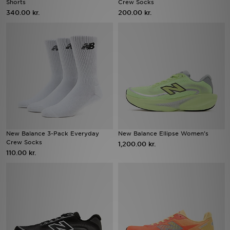
Shorts
Crew Socks
340.00 kr.
200.00 kr.
Download JD app'en
Mit JD
Mine beskeder
Hjælp & information
JD Blog
New Balance 3-Pack Everyday
New Balance Ellipse Women's
Crew Socks
1,200.00 kr.
110.00 kr.