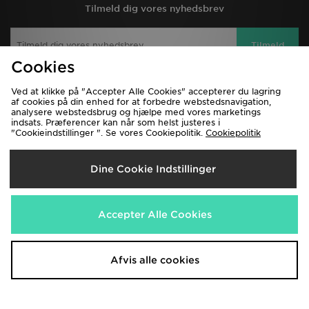
Tilmeld dig vores nyhedsbrev
Tilmeld
Cookies
Ved at klikke på "Accepter Alle Cookies" accepterer du lagring
Se hele JD Sport siden
af cookies på din enhed for at forbedre webstedsnavigation,
analysere webstedsbrug og hjælpe med vores marketings
Kontakt Os
Spørgsmål og svar
indsats. Præferencer kan når som helst justeres i
"Cookieindstillinger ". Se vores Cookiepolitik.
Cookiepolitik
Klarna
Levering og returnering
Find Butik
Handelsbetingelser
Dine Cookie Indstillinger
Studerende
Databeskyttelse
Cookies
Affiliate program
Accepter Alle Cookies
Gavekort
JD Blog
Afvis alle cookies