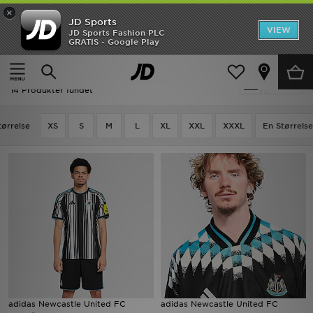
×
JD Sports
Hjem
VIEW
JD Sports Fashion PLC
GRATIS - Google Play
Hjem
Football - Newcastle United
Udsalg
Football - Newcastle United
Tilpas
Nyheder
14 Produkter fundet
Herrer
tørrelse
XS
S
M
L
XL
XXL
XXXL
En Størrelse
Damer
Børn
Bestsellers
Brands
Fodbold
adidas Newcastle United FC
adidas Newcastle United FC
Sport