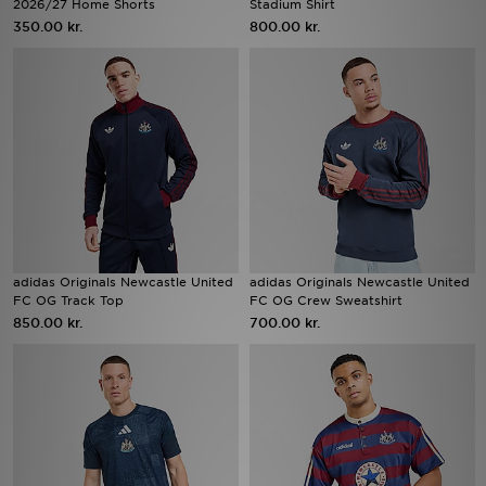
2026/27 Home Shorts
Stadium Shirt
350.00 kr.
800.00 kr.
Download JD app'en
Mit JD
Mine beskeder
Hjælp & information
JD Blog
adidas Originals Newcastle United
adidas Originals Newcastle United
FC OG Track Top
FC OG Crew Sweatshirt
850.00 kr.
700.00 kr.