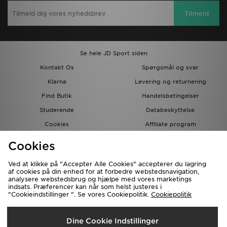
Tilmeld
Se hele JD Sport siden
Kontakt Os
Spørgsmål og svar
Klarna
Levering og returnering
Find Butik
Handelsbetingelser
Studerende
Databeskyttelse
Cookies
Affiliate program
Gavekort
JD Blog
Cookies
Ved at klikke på "Accepter Alle Cookies" accepterer du lagring
af cookies på din enhed for at forbedre webstedsnavigation,
analysere webstedsbrug og hjælpe med vores marketings
indsats. Præferencer kan når som helst justeres i
"Cookieindstillinger ". Se vores Cookiepolitik.
Cookiepolitik
Forsendelse Til
Dine Cookie Indstillinger
Danmark