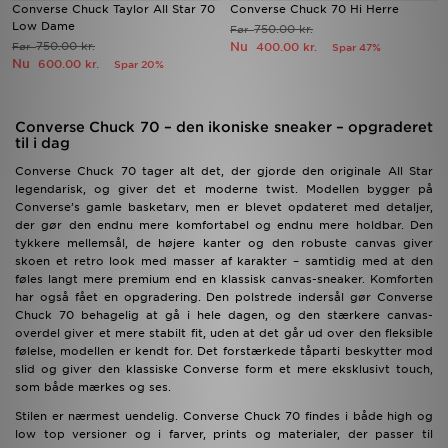
Converse Chuck Taylor All Star 70
Converse Chuck 70 Hi Herre
Low Dame
750.00 kr.
Før
750.00 kr.
Nu
Før
400.00 kr.
Spar 47%
Nu
600.00 kr.
Spar 20%
Converse Chuck 70 – den ikoniske sneaker – opgraderet
til i dag
Converse Chuck 70 tager alt det, der gjorde den originale All Star
legendarisk, og giver det et moderne twist. Modellen bygger på
Converse’s gamle basketarv, men er blevet opdateret med detaljer,
der gør den endnu mere komfortabel og endnu mere holdbar. Den
tykkere mellemsål, de højere kanter og den robuste canvas giver
skoen et retro look med masser af karakter – samtidig med at den
føles langt mere premium end en klassisk canvas-sneaker. Komforten
har også fået en opgradering. Den polstrede indersål gør Converse
Chuck 70 behagelig at gå i hele dagen, og den stærkere canvas-
overdel giver et mere stabilt fit, uden at det går ud over den fleksible
følelse, modellen er kendt for. Det forstærkede tåparti beskytter mod
slid og giver den klassiske Converse form et mere eksklusivt touch,
som både mærkes og ses.
Stilen er nærmest uendelig. Converse Chuck 70 findes i både high og
low top versioner og i farver, prints og materialer, der passer til