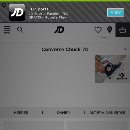
×
JD Sports
Hjem
VIEW
JD Sports Fashion PLC
GRATIS - Google Play
Hjem
Converse Chuck 70
Udsalg
4 Produkter fundet
Tilpas
Nyheder
Converse Chuck 70
Herrer
Damer
Børn
Bestsellers
Brands
HERRER
DAMER
ALT FRA CONVERSE
Fodbold
Sport