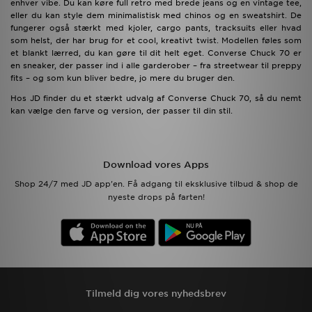
enhver vibe. Du kan køre full retro med brede jeans og en vintage tee,
eller du kan style dem minimalistisk med chinos og en sweatshirt. De
fungerer også stærkt med kjoler, cargo pants, tracksuits eller hvad
som helst, der har brug for et cool, kreativt twist. Modellen føles som
et blankt lærred, du kan gøre til dit helt eget. Converse Chuck 70 er
en sneaker, der passer ind i alle garderober – fra streetwear til preppy
fits – og som kun bliver bedre, jo mere du bruger den.
Hos JD finder du et stærkt udvalg af Converse Chuck 70, så du nemt
kan vælge den farve og version, der passer til din stil.
Download vores Apps
Shop 24/7 med JD app'en. Få adgang til eksklusive tilbud & shop de
nyeste drops på farten!
Tilmeld dig vores nyhedsbrev