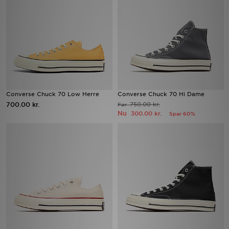
Download JD app'en
Mit JD
Mine beskeder
Hjælp & information
Converse Chuck 70 Low Herre
Converse Chuck 70 Hi Dame
700.00 kr.
750.00 kr.
Før
Nu
300.00 kr.
Spar 60%
JD Blog