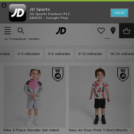
×
JD Sports
Hjem
VIEW
JD Sports Fashion PLC
GRATIS - Google Play
Hjem
Børn
Babytøj (0-3 År)
UDSALG
Udsalg | Børn - Nike Babytøj (0-3 År)
Tilpas
Nyheder
12 Produkter fundet
Herrer
rrelse
0-3 måneder
3-6 måneder
9-12 måneder
18-24 måned
Damer
Børn
Bestsellers
Brands
Fodbold
Nike 3-Piece Wonder Set Infant
Nike All Over Print T-Shirt/Shorts
Sport