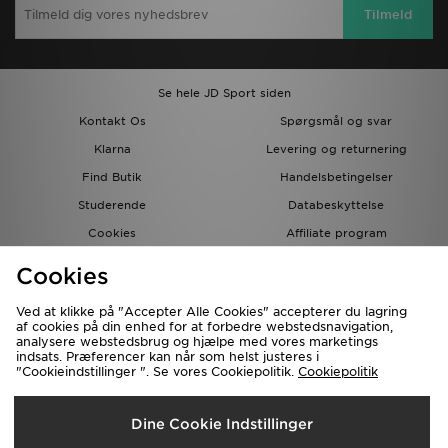
Tilmeld
Se hele JD Sport siden
Kontakt Os
Spørgsmål og svar
Klarna
Levering og returnering
Find Butik
Handelsbetingelser
Studerende
Databeskyttelse
Cookies
Affiliate program
Gavekort
JD Blog
Cookies
Ved at klikke på "Accepter Alle Cookies" accepterer du lagring
af cookies på din enhed for at forbedre webstedsnavigation,
analysere webstedsbrug og hjælpe med vores marketings
indsats. Præferencer kan når som helst justeres i
"Cookieindstillinger ". Se vores Cookiepolitik.
Cookiepolitik
Forsendelse Til
Dine Cookie Indstillinger
Danmark