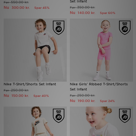
Set Infant
550.00 kr.
Før
Nu
350.00 kr.
300.00 kr.
Før
Spar 45%
Nu
140.00 kr.
Spar 60%
Download JD app'en
Mit JD
Mine beskeder
Hjælp & information
JD Blog
Nike T-Shirt/Shorts Set Infant
Nike Girls' Ribbed T-Shirt/Shorts
Set Infant
250.00 kr.
Før
Nu
250.00 kr.
150.00 kr.
Før
Spar 40%
Nu
190.00 kr.
Spar 24%