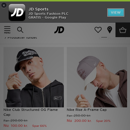
×
JD Sports
Hjem
VIEW
JD Sports Fashion PLC
GRATIS - Google Play
Hjem
Damer
Dametilbehør
Udsalg
Udsalg | Damer - Nike Dametilbehør
Tilpas
Nyheder
7 Produkter fundet
Herrer
Damer
Børn
Bestsellers
Brands
Nike Club Structured OG Flame
Nike Rise A-Frame Cap
Cap
250.00 kr.
Før
Fodbold
290.00 kr.
Nu
Før
200.00 kr.
Spar 20%
Nu
100.00 kr.
Spar 66%
Sport