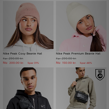
Download JD app'en
Mit JD
Mine beskeder
Hjælp & information
Nike Peak Cosy Beanie Hat
Nike Peak Premium Beanie Hat
JD Blog
290.00 kr.
290.00 kr.
Før
Før
Nu
Nu
200.00 kr.
150.00 kr.
Spar 31%
Spar 48%