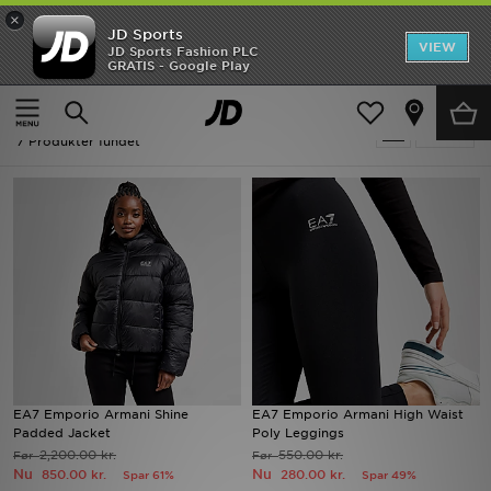
×
JD Sports
Hjem
VIEW
JD Sports Fashion PLC
GRATIS - Google Play
Hjem
Damer
Udsalg
Udsalg | Damer - EA7 Emporio Armani
Tilpas
Nyheder
7 Produkter fundet
Herrer
Damer
Børn
Bestsellers
Brands
EA7 Emporio Armani Shine
EA7 Emporio Armani High Waist
Padded Jacket
Poly Leggings
Fodbold
2,200.00 kr.
550.00 kr.
Før
Før
Nu
Nu
850.00 kr.
280.00 kr.
Spar 61%
Spar 49%
Sport