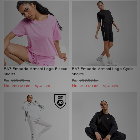
Download JD app'en
Mit JD
Mine beskeder
Hjælp & information
EA7 Emporio Armani Logo Fleece
EA7 Emporio Armani Logo Cycle
JD Blog
Shorts
Shorts
650.00 kr.
600.00 kr.
Før
Før
Nu
Nu
280.00 kr.
350.00 kr.
Spar 57%
Spar 42%