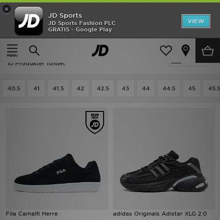
×
JD Sports
Hjem
VIEW
JD Sports Fashion PLC
GRATIS - Google Play
Hjem
Herrer
Herresko
Classic Trainers
Udsalg
Udsalg | Herrer - Classic Trainers
Tilpas
Nyheder
10 Produkter fundet
Herrer
40.5
41
41.5
42
42.5
43
44
44.5
45
45.
Damer
Børn
Bestsellers
Brands
Fodbold
Fila Camalfi Herre
adidas Originals Adistar XLG 2.0
Sport