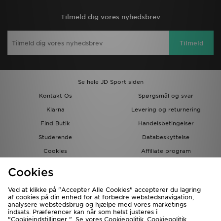
Tilmeld dig vores nyhedsbrev
Tilmeld
Se hele JD Sport siden
Kontakt Os
Spørgsmål og svar
Klarna
Levering og returnering
Find Butik
Handelsbetingelser
Studerende
Databeskyttelse
Cookies
Affiliate program
Gavekort
JD Blog
Cookies
Ved at klikke på "Accepter Alle Cookies" accepterer du lagring
af cookies på din enhed for at forbedre webstedsnavigation,
analysere webstedsbrug og hjælpe med vores marketings
indsats. Præferencer kan når som helst justeres i
"Cookieindstillinger ". Se vores Cookiepolitik.
Cookiepolitik