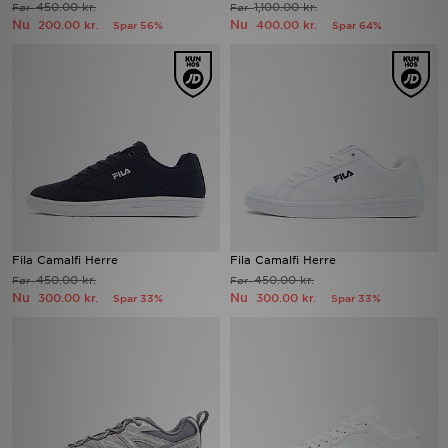
450.00 kr.
1,100.00 kr.
Før
Før
Nu
Nu
200.00 kr.
400.00 kr.
Spar 56%
Spar 64%
Download JD app'en
Mit JD
Mine beskeder
Hjælp & information
JD Blog
Fila Camalfi Herre
Fila Camalfi Herre
450.00 kr.
450.00 kr.
Før
Før
Nu
Nu
300.00 kr.
300.00 kr.
Spar 33%
Spar 33%