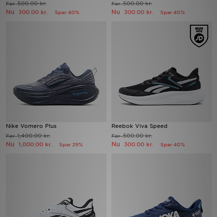
500.00 kr.
500.00 kr.
Før
Før
Nu
Nu
300.00 kr.
300.00 kr.
Spar 40%
Spar 40%
Download JD app'en
Mit JD
Mine beskeder
Hjælp & information
JD Blog
Nike Vomero Plus
Reebok Viva Speed
1,400.00 kr.
500.00 kr.
Før
Før
Nu
Nu
1,000.00 kr.
300.00 kr.
Spar 29%
Spar 40%