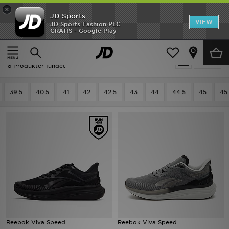
×
JD Sports
Hjem
VIEW
JD Sports Fashion PLC
GRATIS - Google Play
Hjem
Herrer
Herresko
Løbesko
Udsalg
Udsalg | Herrer - Løbesko
Tilpas
Nyheder
8 Produkter fundet
Herrer
39.5
40.5
41
42
42.5
43
44
44.5
45
45
Damer
Børn
Bestsellers
Brands
Fodbold
Reebok Viva Speed
Reebok Viva Speed
Sport