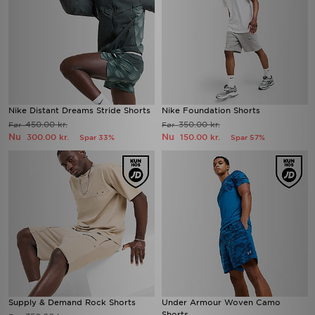
Nike Distant Dreams Stride Shorts
Nike Foundation Shorts
450.00 kr.
350.00 kr.
Før
Før
Nu
Nu
300.00 kr.
150.00 kr.
Spar 33%
Spar 57%
Supply & Demand Rock Shorts
Under Armour Woven Camo
Shorts