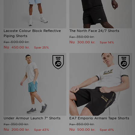
Lacoste Colour Block Reflective
The North Face 24/7 Shorts
Piping Shorts
350.00 kr.
Før
600.00 kr.
Nu
Før
300.00 kr.
Spar 14%
Nu
450.00 kr.
Spar 25%
Under Armour Launch 7" Shorts
EA7 Emporio Armani Tape Shorts
350.00 kr.
850.00 kr.
Før
Før
Nu
Nu
200.00 kr.
500.00 kr.
Spar 43%
Spar 41%