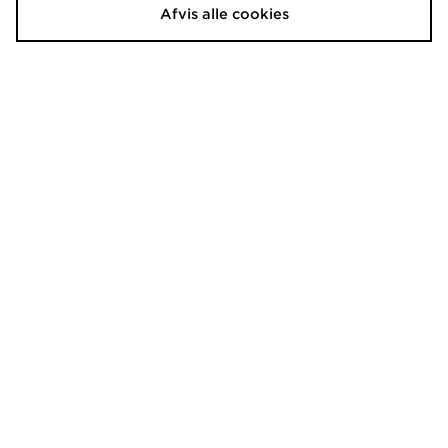
Afvis alle cookies
Reebok Latham Fleece Shorts
Nike World Tour Shorts
180.00 kr.
350.00 kr.
Før
Før
Nu
Nu
100.00 kr.
140.00 kr.
Spar 44%
Spar 60%
Unlike Humans Savis Shorts
Nike Challenger Grid Shorts