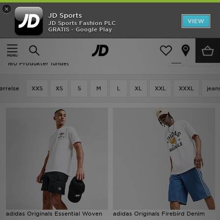
×
JD Sports
Hjem
VIEW
JD Sports Fashion PLC
GRATIS - Google Play
Hjem
Herrer
Herretøj
Shorts
Udsalg
Udsalg | Herrer - Shorts
Tilpas
Nyheder
160 Produkter fundet
Herrer
ørrelse
XXS
XS
S
M
L
XL
XXL
XXXL
jean
Damer
Børn
Bestsellers
Brands
Fodbold
adidas Originals Essential Woven
adidas Originals Firebird Denim
Sport