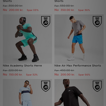
Shorts
Shorts
300.00 kr.
550.00 kr.
Før
Før
Nu
Nu
200.00 kr.
350.00 kr.
Spar 33%
Spar 36%
Download JD app'en
Mit JD
Mine beskeder
Hjælp & information
JD Blog
Nike Academy Shorts Herre
Nike Air Max Performance Shorts
220.00 kr.
450.00 kr.
Før
Før
Nu
Nu
150.00 kr.
200.00 kr.
Spar 32%
Spar 56%