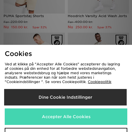
PUMA Sportstøj Shorts
Hoodrich Varsity Acid Wash Jorts
220.00 kr.
400.00 kr.
Før
Før
Nu
Nu
150.00 kr.
250.00 kr.
Spar 32%
Spar 37%
Cookies
Ved at klikke på "Accepter Alle Cookies" accepterer du lagring
af cookies på din enhed for at forbedre webstedsnavigation,
analysere webstedsbrug og hjælpe med vores marketings
indsats. Præferencer kan når som helst justeres i
"Cookieindstillinger ". Se vores Cookiepolitik.
Cookiepolitik
Supply & Demand Finkly Shorts
Hoodrich Varsite French Terry
Dine Cookie Indstillinger
Shorts
320.00 kr.
Før
Nu
350.00 kr.
200.00 kr.
Før
Spar 37%
Nu
200.00 kr.
Spar 43%
Accepter Alle Cookies