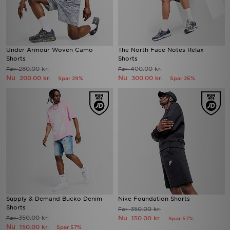
Under Armour Woven Camo
The North Face Notes Relax
Shorts
Shorts
280.00 kr.
400.00 kr.
Før
Før
Nu
Nu
200.00 kr.
300.00 kr.
Spar 29%
Spar 25%
Supply & Demand Bucko Denim
Nike Foundation Shorts
Shorts
350.00 kr.
Før
350.00 kr.
Nu
Før
150.00 kr.
Spar 57%
Nu
150.00 kr.
Spar 57%