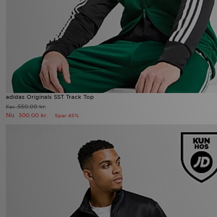
adidas Originals SST Track Top
550.00 kr.
Før
Nu
300.00 kr.
Spar 45%