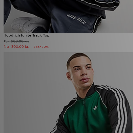
Hoodrich Ignite Track Top
600.00 kr.
Før
Nu
300.00 kr.
Spar 50%