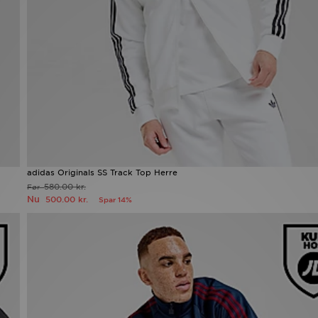
adidas Originals SS Track Top Herre
580.00 kr.
Før
Nu
500.00 kr.
Spar 14%