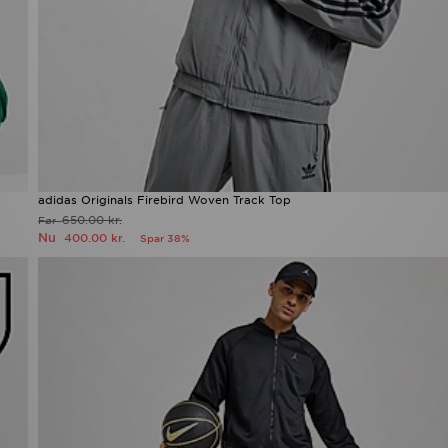
adidas Originals Firebird Woven Track Top
650.00 kr.
Før
Nu
400.00 kr.
Spar 38%