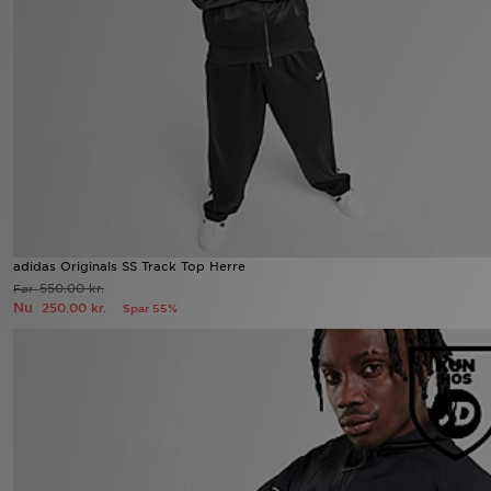
Download JD app'en
Mit JD
Mine beskeder
Hjælp & information
JD Blog
adidas Originals SS Track Top Herre
550.00 kr.
Før
Nu
250.00 kr.
Spar 55%