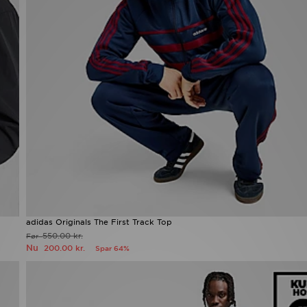
adidas Originals The First Track Top
550.00 kr.
Før
Nu
200.00 kr.
Spar 64%