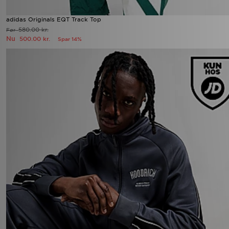
adidas Originals EQT Track Top
580.00 kr.
Før
Nu
500.00 kr.
Spar 14%