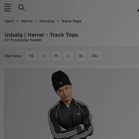
Hjem
Hjem
Herrer
Herretøj
Track Tops
Udsalg
Udsalg | Herrer - Track Tops
Nyheder
27 Produkter fundet
Herrer
Størrelse
XS
S
M
L
XL
XXL
Damer
Børn
Bestsellers
Brands
Fodbold
Sport