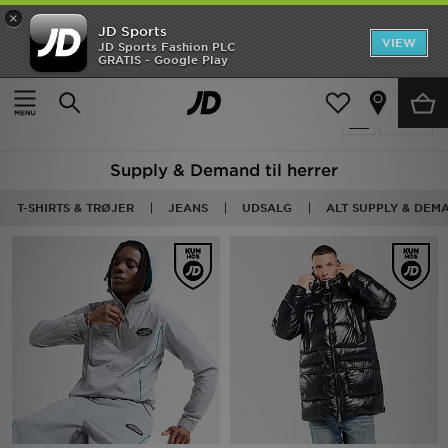
×
JD Sports
Hjem
VIEW
JD Sports Fashion PLC
GRATIS - Google Play
Hjem
Herrer
Udsalg
154 Produkter fundet
Tilpas
Nyheder
Supply & Demand til herrer
Herrer
T-SHIRTS & TRØJER
JEANS
UDSALG
ALT SUPPLY & DEM
Damer
Børn
Bestsellers
Brands
Fodbold
Sport