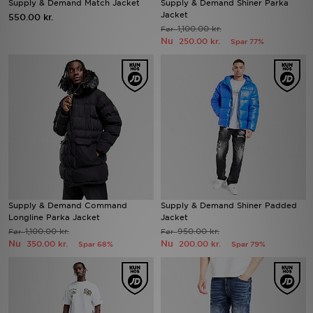
Supply & Demand Match Jacket
Supply & Demand Shiner Parka
Jacket
550.00 kr.
1,100.00 kr.
Før
Download JD app'en
Nu
250.00 kr.
Spar 77%
Mit JD
Mine beskeder
Hjælp & information
JD Blog
Supply & Demand Command
Supply & Demand Shiner Padded
Longline Parka Jacket
Jacket
1,100.00 kr.
950.00 kr.
Før
Før
Nu
Nu
350.00 kr.
200.00 kr.
Spar 68%
Spar 79%