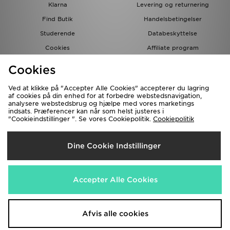
Klarna
Levering og returnering
Find Butik
Handelsbetingelser
Studerende
Databeskyttelse
Cookies
Affiliate program
Gavekort
JD Blog
Cookies
Ved at klikke på "Accepter Alle Cookies" accepterer du lagring
af cookies på din enhed for at forbedre webstedsnavigation,
analysere webstedsbrug og hjælpe med vores marketings
indsats. Præferencer kan når som helst justeres i
"Cookieindstillinger ". Se vores Cookiepolitik.
Cookiepolitik
Forsendelse Til
Dine Cookie Indstillinger
Danmark
Vi accepterer de følgende betalingsmetoder
Accepter Alle Cookies
Besøg vores samarbejdspartneres websites
www.jdplc.com
Afvis alle cookies
Copyright © 2026 JD Sports forbeholder alle rettigheder