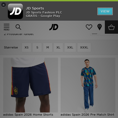
×
JD Sports
Hjem
VIEW
JD Sports Fashion PLC
GRATIS - Google Play
Hjem
Football - Spain
Udsalg
Football - Spain
Tilpas
Nyheder
2 Produkter fundet
Herrer
Størrelse
XS
S
M
XL
XXL
XXXL
Damer
Børn
Bestsellers
Brands
Fodbold
adidas Spain 2026 Home Shorts
adidas Spain 2026 Pre Match Shirt
Sport