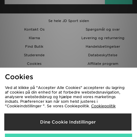
Se hele JD Sport siden
Kontakt Os
Spørgsmål og svar
Klarna
Levering og returnering
Find Butik
Handelsbetingelser
Studerende
Databeskyttelse
Cookies
Affiliate program
Gavekort
JD Blog
Cookies
Ved at klikke på "Accepter Alle Cookies" accepterer du lagring
af cookies på din enhed for at forbedre webstedsnavigation,
analysere webstedsbrug og hjælpe med vores marketings
indsats. Præferencer kan når som helst justeres i
"Cookieindstillinger ". Se vores Cookiepolitik.
Cookiepolitik
Forsendelse Til
Dine Cookie Indstillinger
Danmark