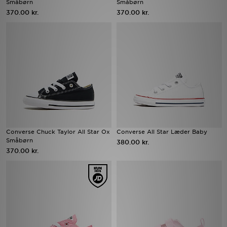
Småbørn
Småbørn
370.00 kr.
370.00 kr.
Download JD app'en
Mit JD
Mine beskeder
Hjælp & information
JD Blog
Converse Chuck Taylor All Star Ox
Converse All Star Læder Baby
Småbørn
380.00 kr.
370.00 kr.