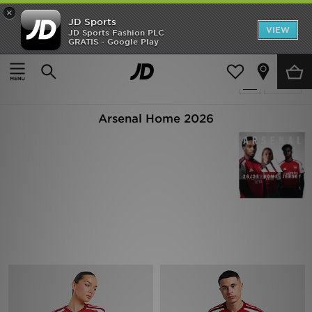
×
JD Sports
Hjem
VIEW
JD Sports Fashion PLC
GRATIS - Google Play
Hjem
Arsenal Home 2026
Udsalg
6 Produkter fundet
Tilpas
Nyheder
Arsenal Home 2026
Herrer
Damer
Børn
Bestsellers
Brands
Fodbold
Sport