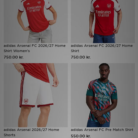
Download JD app'en
Mit JD
Mine beskeder
adidas Arsenal FC 2026/27 Home
adidas Arsenal FC 2026/27 Home
Shirt Women's
Shirt
Hjælp & information
750.00 kr.
750.00 kr.
JD Blog
adidas Arsenal 2026/27 Home
adidas Arsenal FC Pre Match Shirt
Shorts
550.00 kr.