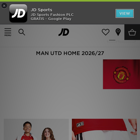
×
JD Sports
Hjem
VIEW
JD Sports Fashion PLC
GRATIS - Google Play
Hjem
manchester-united-home-2026
Udsalg
6 Produkter fundet
Tilpas
Nyheder
MAN UTD HOME 2026/27
Herrer
Damer
Børn
Bestsellers
Brands
Fodbold
Sport