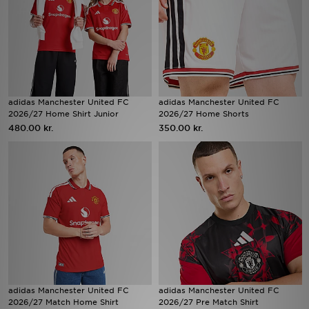
Download JD app'en
Mit JD
Mine beskeder
adidas Manchester United FC
adidas Manchester United FC
2026/27 Home Shirt Junior
2026/27 Home Shorts
Hjælp & information
480.00 kr.
350.00 kr.
JD Blog
adidas Manchester United FC
adidas Manchester United FC
2026/27 Match Home Shirt
2026/27 Pre Match Shirt