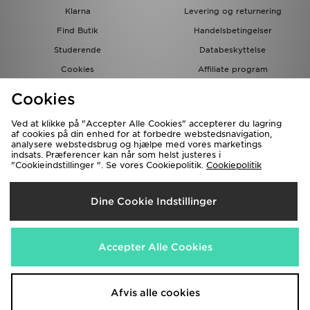
Klarna
Levering og returnering
Find Butik
Handelsbetingelser
Studerende
Databeskyttelse
Cookies
Affiliate program
Gavekort
JD Blog
Cookies
Ved at klikke på "Accepter Alle Cookies" accepterer du lagring
af cookies på din enhed for at forbedre webstedsnavigation,
analysere webstedsbrug og hjælpe med vores marketings
indsats. Præferencer kan når som helst justeres i
"Cookieindstillinger ". Se vores Cookiepolitik.
Cookiepolitik
Forsendelse Til
Dine Cookie Indstillinger
Danmark
Vi accepterer de følgende betalingsmetoder
Accepter Alle Cookies
Besøg vores samarbejdspartneres websites
www.jdplc.com
Afvis alle cookies
Copyright © 2026 JD Sports forbeholder alle rettigheder