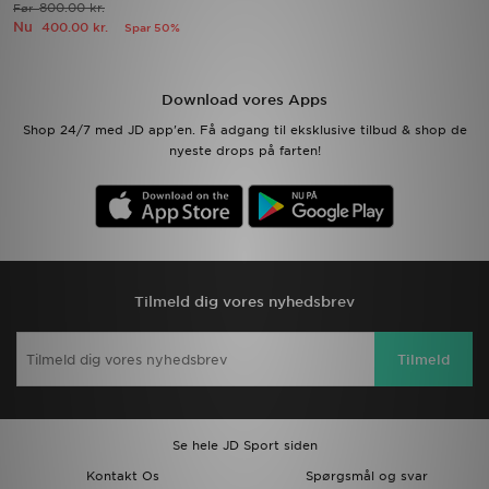
800.00 kr.
Før
Nu
400.00 kr.
Spar 50%
Download JD app'en
Mit JD
Download vores Apps
Shop 24/7 med JD app'en. Få adgang til eksklusive tilbud & shop de
Mine beskeder
nyeste drops på farten!
Hjælp & information
JD Blog
Tilmeld dig vores nyhedsbrev
Tilmeld
Se hele JD Sport siden
Kontakt Os
Spørgsmål og svar