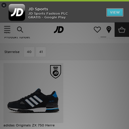
×
JD Sports
Hjem
VIEW
JD Sports Fashion PLC
GRATIS - Google Play
Hjem
Udsalg | Adidas Originals ZX 750
Udsalg
Udsalg | Adidas Originals ZX 750
Tilpas
Nyheder
Produkt fundet
Herrer
Størrelse
40
41
Damer
Børn
Bestsellers
Brands
Fodbold
adidas Originals ZX 750 Herre
Sport