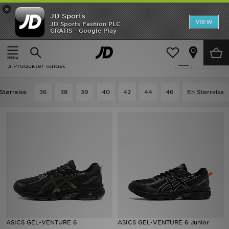
×
JD Sports
Hjem
VIEW
JD Sports Fashion PLC
GRATIS - Google Play
Hjem
Udsalg | ASICS GEL-VENTURE
Udsalg
Udsalg | ASICS GEL-VENTURE
Tilpas
Nyheder
3 Produkter fundet
Herrer
Størrelse
36
38
39
40
42
44
46
En Størrelse
Damer
Børn
Bestsellers
Brands
Fodbold
ASICS GEL-VENTURE 6
ASICS GEL-VENTURE 6 Junior
Sport