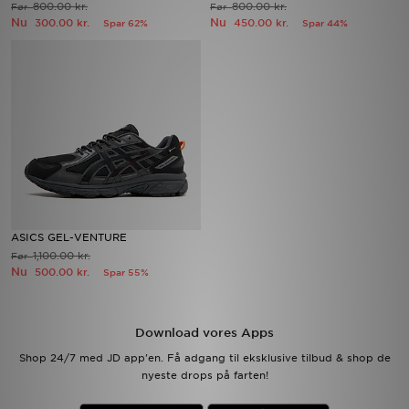
800.00 kr.
800.00 kr.
Før
Før
Nu
Nu
300.00 kr.
450.00 kr.
Spar 62%
Spar 44%
Download JD app'en
Mit JD
Mine beskeder
Hjælp & information
JD Blog
ASICS GEL-VENTURE
1,100.00 kr.
Før
Nu
500.00 kr.
Spar 55%
Download vores Apps
Shop 24/7 med JD app'en. Få adgang til eksklusive tilbud & shop de
nyeste drops på farten!