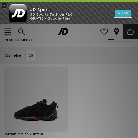
×
JD Sports
Hjem
VIEW
JD Sports Fashion PLC
GRATIS - Google Play
Hjem
Udsalg | Jordan MVP
Udsalg
Udsalg | Jordan MVP
Tilpas
Nyheder
Produkt fundet
Herrer
Størrelse
26
Damer
Børn
Bestsellers
Brands
Fodbold
Jordan MVP 92 Infant
Sport