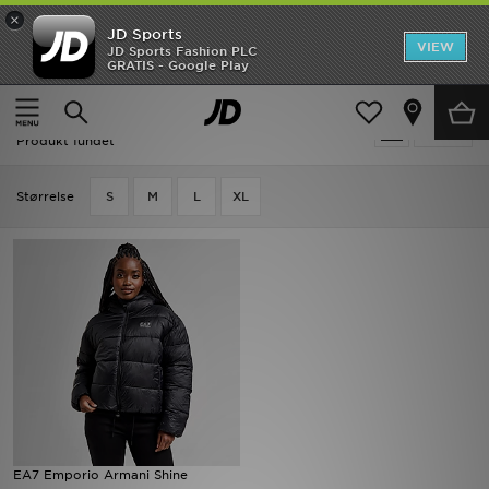
×
JD Sports
Hjem
VIEW
JD Sports Fashion PLC
GRATIS - Google Play
Hjem
Damer
Dametøj
Jakker
Udsalg
Damer - EA7 Emporio Armani Jakker
Tilpas
Nyheder
Produkt fundet
Herrer
Størrelse
S
M
L
XL
Damer
Børn
Bestsellers
Brands
Fodbold
EA7 Emporio Armani Shine
Sport