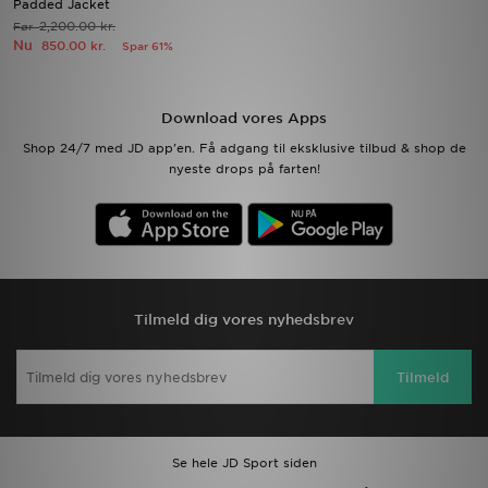
Padded Jacket
2,200.00 kr.
Før
Nu
850.00 kr.
Spar 61%
Download JD app'en
Mit JD
Download vores Apps
Mine beskeder
Shop 24/7 med JD app'en. Få adgang til eksklusive tilbud & shop de
nyeste drops på farten!
Hjælp & information
JD Blog
Tilmeld dig vores nyhedsbrev
Tilmeld
Se hele JD Sport siden