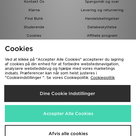
Kontakt Os
Spørgsmål og svar
Klarna
Levering og returnering
Find Butik
Handelsbetingelser
Studerende
Databeskyttelse
Cookies
Affiliate program
Gavekort
JD Blog
Cookies
Ved at klikke på "Accepter Alle Cookies" accepterer du lagring
af cookies på din enhed for at forbedre webstedsnavigation,
analysere webstedsbrug og hjælpe med vores marketings
indsats. Præferencer kan når som helst justeres i
"Cookieindstillinger ". Se vores Cookiepolitik.
Cookiepolitik
Forsendelse Til
Dine Cookie Indstillinger
Danmark
Vi accepterer de følgende betalingsmetoder
Accepter Alle Cookies
Besøg vores samarbejdspartneres websites
www.jdplc.com
Afvis alle cookies