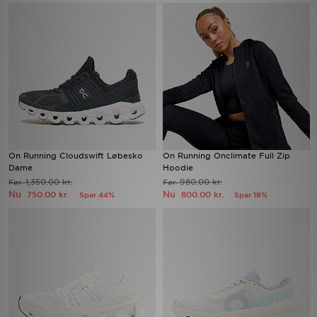
Download JD app'en
Mit JD
Mine beskeder
Hjælp & information
On Running Cloudswift Løbesko
On Running Onclimate Full Zip
JD Blog
Dame
Hoodie
1,350.00 kr.
980.00 kr.
Før
Før
Nu
Nu
750.00 kr.
800.00 kr.
Spar 44%
Spar 18%