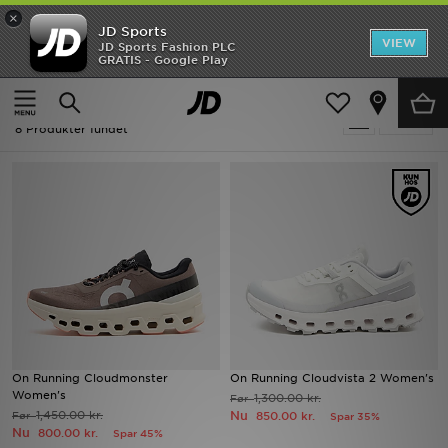
×
JD Sports
Hjem
VIEW
JD Sports Fashion PLC
GRATIS - Google Play
Hjem
Damer
Udsalg
Udsalg | Damer - On Running
Tilpas
Nyheder
8 Produkter fundet
Herrer
Damer
Børn
Bestsellers
Brands
On Running Cloudmonster
On Running Cloudvista 2 Women's
Women's
1,300.00 kr.
Før
Fodbold
1,450.00 kr.
Nu
Før
850.00 kr.
Spar 35%
Nu
800.00 kr.
Spar 45%
Sport