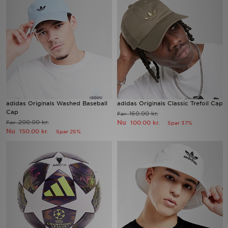
Download JD app'en
Mit JD
Mine beskeder
Hjælp & information
adidas Originals Washed Baseball
adidas Originals Classic Trefoil Cap
Cap
160.00 kr.
Før
JD Blog
200.00 kr.
Nu
Før
100.00 kr.
Spar 37%
Nu
150.00 kr.
Spar 25%