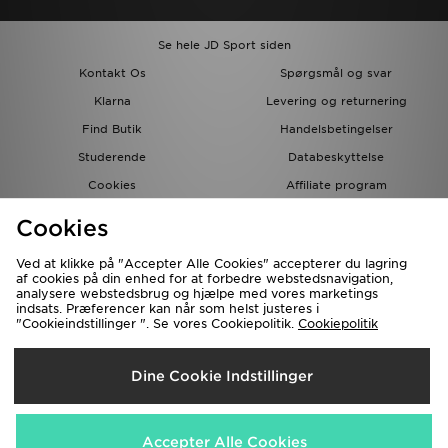
Se hele JD Sport siden
Kontakt Os
Spørgsmål og svar
Klarna
Levering og returnering
Find Butik
Handelsbetingelser
Studerende
Databeskyttelse
Cookies
Affiliate program
Gavekort
JD Blog
Cookies
Ved at klikke på "Accepter Alle Cookies" accepterer du lagring
af cookies på din enhed for at forbedre webstedsnavigation,
analysere webstedsbrug og hjælpe med vores marketings
indsats. Præferencer kan når som helst justeres i
"Cookieindstillinger ". Se vores Cookiepolitik.
Cookiepolitik
Forsendelse Til
Dine Cookie Indstillinger
Danmark
Vi accepterer de følgende betalingsmetoder
Accepter Alle Cookies