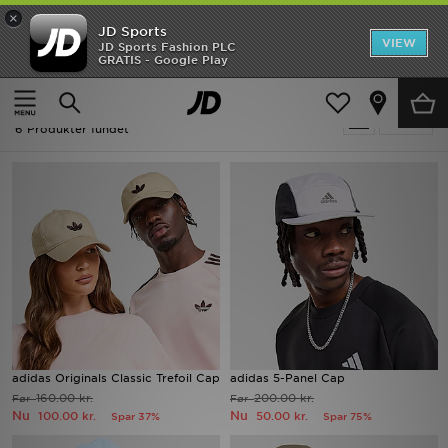
×
JD Sports
Hjem
VIEW
JD Sports Fashion PLC
GRATIS - Google Play
Hjem
Herrer
Herretilbehør
UDSALG
Udsalg | Herrer - Adidas Herretilbehør
Tilpas
Nyheder
6 Produkter fundet
Herrer
Damer
Børn
Bestsellers
Brands
adidas Originals Classic Trefoil Cap
adidas 5-Panel Cap
160.00 kr.
200.00 kr.
Før
Før
Fodbold
Nu
Nu
100.00 kr.
50.00 kr.
Spar 37%
Spar 75%
Sport