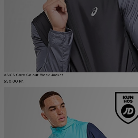
Download JD app'en
Mit JD
Mine beskeder
Hjælp & information
JD Blog
ASICS Core Colour Block Jacket
550.00 kr.