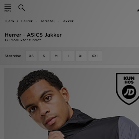
Hjem
Hjem
Herrer
Herretøj
Jakker
Udsalg
Herrer - ASICS Jakker
Nyheder
13 Produkter fundet
Herrer
Størrelse
XS
S
M
L
XL
XXL
Damer
Børn
Bestsellers
Brands
Fodbold
Sport