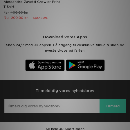
Alessandro Zavetti Growler Print
T-Shirt
400.00 kr.
Før
Download JD app'en
Nu
200.00 kr.
Spar 50%
Mit JD
Download vores Apps
Mine beskeder
Shop 24/7 med JD app'en. Få adgang til eksklusive tilbud & shop de
nyeste drops på farten!
Hjælp & information
JD Blog
Tilmeld dig vores nyhedsbrev
Tilmeld
Se hele JD Sport siden