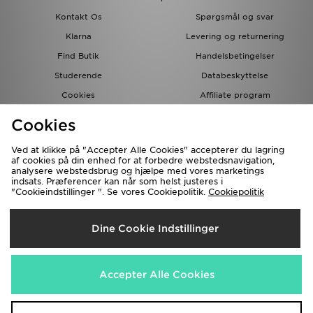
Kontakt Os
Spørgsmål og svar
Klarna
Levering og returnering
Find Butik
Handelsbetingelser
Studerende
Databeskyttelse
Cookies
Affiliate program
Gavekort
JD Blog
Cookies
Ved at klikke på "Accepter Alle Cookies" accepterer du lagring
af cookies på din enhed for at forbedre webstedsnavigation,
analysere webstedsbrug og hjælpe med vores marketings
indsats. Præferencer kan når som helst justeres i
"Cookieindstillinger ". Se vores Cookiepolitik.
Cookiepolitik
Forsendelse Til
Dine Cookie Indstillinger
Danmark
Vi accepterer de følgende betalingsmetoder
Accepter Alle Cookies