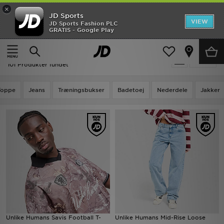
×
JD Sports
Hjem
VIEW
JD Sports Fashion PLC
GRATIS - Google Play
Hjem
Udsalg | Unlike Humans
Udsalg
Udsalg | Unlike Humans
Tilpas
Nyheder
101 Produkter fundet
Herrer
Toppe
Jeans
Træningsbukser
Badetoej
Nederdele
Jakker
Damer
Børn
Bestsellers
Brands
Fodbold
Unlike Humans Savis Football T-
Unlike Humans Mid-Rise Loose
Sport