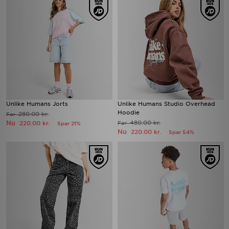
Unlike Humans Jorts
Unlike Humans Studio Overhead
Hoodie
280.00 kr.
Før
Nu
480.00 kr.
220.00 kr.
Før
Spar 21%
Nu
220.00 kr.
Spar 54%