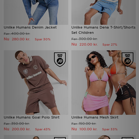
Unlike Humans Denim Jacket
Unlike Humans Dena T-Shirt/Shorts
Set Children
400.00 kr.
Før
Nu
300.00 kr.
280.00 kr.
Før
Spar 30%
Nu
220.00 kr.
Spar 27%
Unlike Humans Goal Polo Shirt
Unlike Humans Mesh Skirt
350.00 kr.
150.00 kr.
Før
Før
Nu
Nu
200.00 kr.
100.00 kr.
Spar 43%
Spar 33%