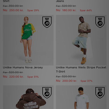
Shirt
Jeans
350.00 kr.
320.00 kr.
Før
Før
Nu
Nu
250.00 kr.
180.00 kr.
Spar 29%
Spar 44%
Download JD app'en
Mit JD
Mine beskeder
Hjælp & information
JD Blog
Unlike Humans Nova Jersey
Unlike Humans Wells Stripe Pocket
T-Shirt
320.00 kr.
Før
Nu
320.00 kr.
220.00 kr.
Før
Spar 31%
Nu
200.00 kr.
Spar 37%