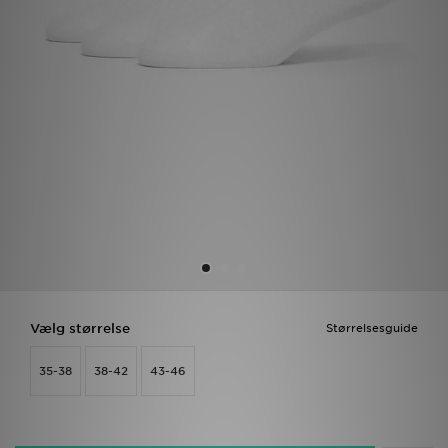
Download JD app'en
Mit JD
Mine beskeder
Hjælp & information
JD Blog
Vælg størrelse
Størrelsesguide
35-38
38-42
43-46