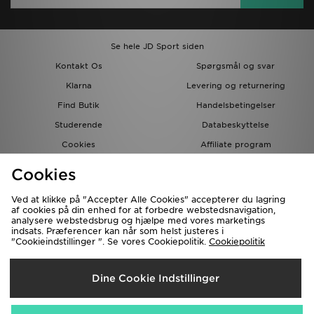
Se hele JD Sport siden
Kontakt Os
Spørgsmål og svar
Klarna
Levering og returnering
Find Butik
Handelsbetingelser
Studerende
Databeskyttelse
Cookies
Affiliate program
Gavekort
JD Blog
Cookies
Ved at klikke på "Accepter Alle Cookies" accepterer du lagring
af cookies på din enhed for at forbedre webstedsnavigation,
analysere webstedsbrug og hjælpe med vores marketings
indsats. Præferencer kan når som helst justeres i
"Cookieindstillinger ". Se vores Cookiepolitik.
Cookiepolitik
Forsendelse Til
Dine Cookie Indstillinger
Danmark