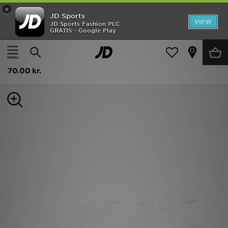
×
JD Sports
Hjem
VIEW
JD Sports Fashion PLC
GRATIS - Google Play
Hjem
Herrer
Herretilbehør
Sokker
Udsalg
McKenzie 3-pak korte sokker
Nyheder
70.00 kr.
Herrer
Damer
Børn
Bestsellers
Brands
Fodbold
Sport