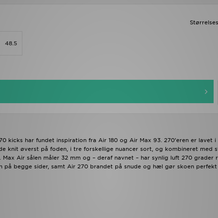
Størrelse
48.5
0 kicks har fundet inspiration fra Air 180 og Air Max 93. 270’eren er lavet i
e knit øverst på foden, i tre forskellige nuancer sort, og kombineret med 
e. Max Air sålen måler 32 mm og – deraf navnet – har synlig luft 270 grader 
 på begge sider, samt Air 270 brandet på snude og hæl gør skoen perfekt 