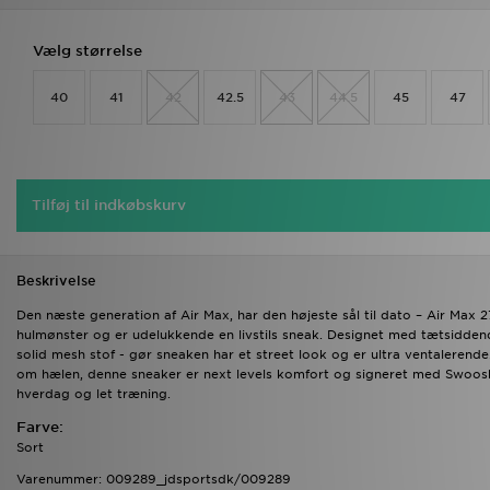
Vælg størrelse
40
41
42
42.5
43
44.5
45
47
Tilføj til indkøbskurv
Beskrivelse
Den næste generation af Air Max, har den højeste sål til dato – Air Max 27
hulmønster og er udelukkende en livstils sneak. Designet med tætsiddend
solid mesh stof - gør sneaken har et street look og er ultra ventalerend
om hælen, denne sneaker er next levels komfort og signeret med Swoosh
hverdag og let træning.
Farve:
Sort
Varenummer: 009289_jdsportsdk/009289