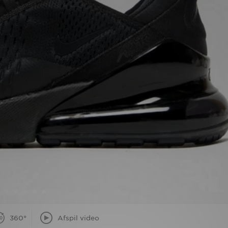
360°
Afspil video