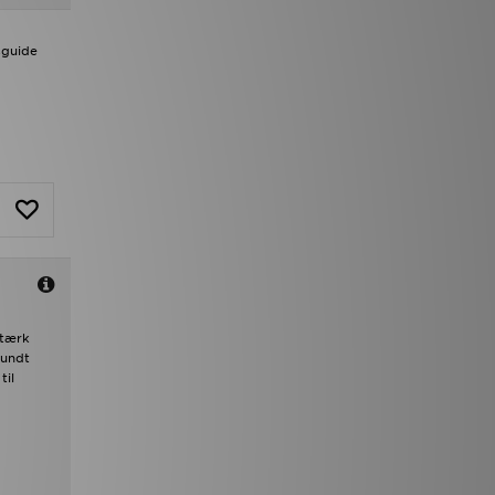
sguide
stærk
rundt
til