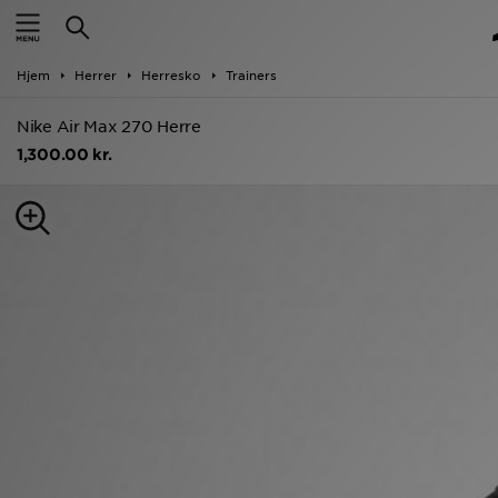
Hjem
Hjem
Herrer
Herresko
Trainers
Udsalg
Nike Air Max 270 Herre
Nyheder
1,300.00 kr.
Herrer
Damer
Børn
Bestsellers
Brands
Fodbold
Sport