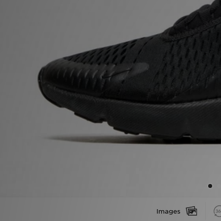
Download JD app'en
Mit JD
Mine beskeder
Hjælp & information
JD Blog
Images